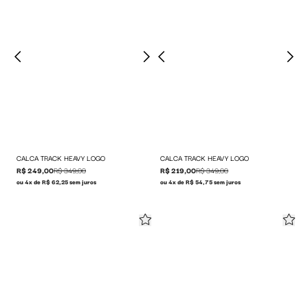
CALCA TRACK HEAVY LOGO
CALCA TRACK HEAVY LOGO
R$ 249,00
R$ 349,00
R$ 219,00
R$ 349,00
ou 4x de R$ 62,25 sem juros
ou 4x de R$ 54,75 sem juros