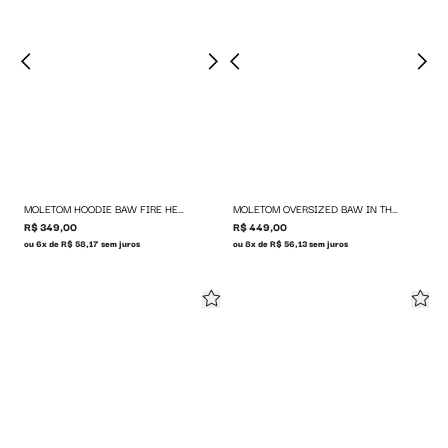
MOLETOM HOODIE BAW FIRE HEART
MOLETOM OVERSIZED BAW IN THE BOX
R$ 349,00
R$ 449,00
ou 6x de R$ 58,17 sem juros
ou 8x de R$ 56,13 sem juros