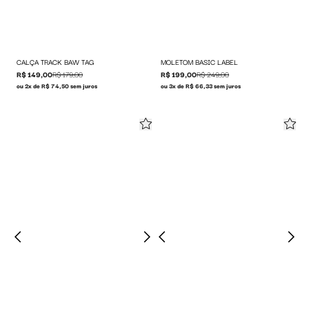
CALÇA TRACK BAW TAG
MOLETOM BASIC LABEL
R$ 149,00
R$ 179,00
R$ 199,00
R$ 249,00
ou 2x de R$ 74,50 sem juros
ou 3x de R$ 66,33 sem juros