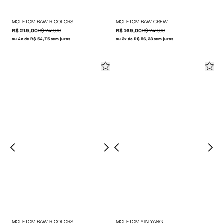
MOLETOM BAW R COLORS
MOLETOM BAW CREW
R$ 219,00
R$ 249,00
R$ 169,00
R$ 249,00
ou 4x de R$ 54,75 sem juros
ou 3x de R$ 56,33 sem juros
MOLETOM BAW R COLORS
MOLETOM YIN YANG