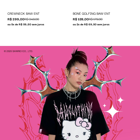
CREWNECK BAW ENT
BONÉ GOLFING BAW ENT
R$ 299,00
R$ 349,00
R$ 139,00
R$ 179,00
ou 5x de R$ 59,80 sem juros
ou 2x de R$ 69,50 sem juros