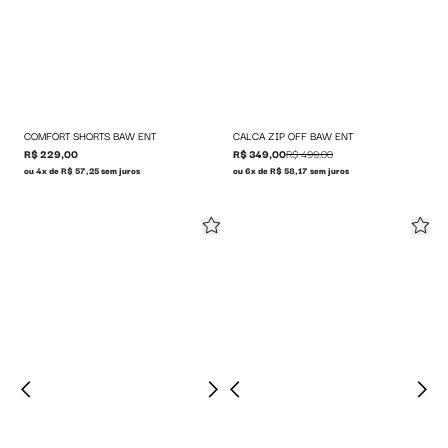
COMFORT SHORTS BAW ENT
CALCA ZIP OFF BAW ENT
R$ 229,00
R$ 349,00
R$ 499,00
ou 4x de R$ 57,25 sem juros
ou 6x de R$ 58,17 sem juros