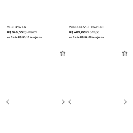
VEST BAW ENT
WINDBREAKER BAW ENT
R$ 349,00
R$ 499,00
R$ 489,00
R$ 549,00
ou 6x de R$ 58,17 sem juros
ou 9x de R$ 54,33 sem juros