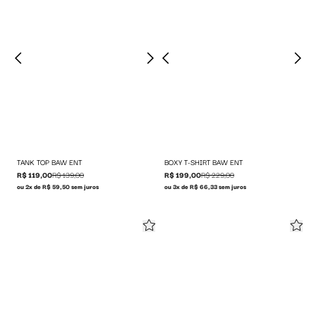
TANK TOP BAW ENT
BOXY T-SHIRT BAW ENT
R$ 119,00
R$ 139,00
R$ 199,00
R$ 229,00
ou 2x de R$ 59,50 sem juros
ou 3x de R$ 66,33 sem juros