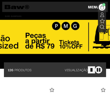
Baw Pass: camisetas, calças, regatas, bermudas e mais
0
MENU
BAW •
BAWPASS
126
PRODUTOS
VISUALIZAÇÃO