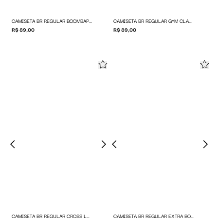
CAMISETA BR REGULAR BOOMBAP LOGO
CAMISETA BR REGULAR GYM CLASS LOGO
R$ 89,00
R$ 89,00
CAMISETA BR REGULAR CROSS LOGO
CAMISETA BR REGULAR EXTRA BOLD LOGO