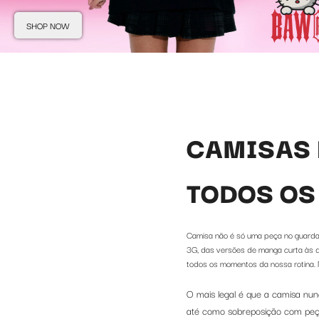
SHOP NOW
CAMISAS 
TODOS OS
Camisa não é só uma peça no guarda-
3G, das versões de manga curta às d
todos os momentos da nossa rotina. 
O mais legal é que a camisa nun
até como sobreposição com peça