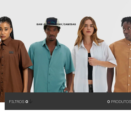
Camisas Baw®: estilo que acompanha todos os rolês
/
BAW •
BLACK FRIDAY
CAMISAS
FILTROS
0
0
PRODUTO