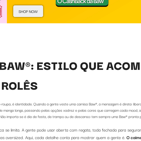
SHOP NOW
BAW®: ESTILO QUE ACO
 ROLÊS
roupa, é identidade. Quando a gente veste uma camisa Baw®, a mensagem é direta: liberd
e manga longa, passando pelas opções xadrez e pelas cores que carregam cada mood, a 
Não importa se é dia de festa, de trampo ou de descanso: tem sempre uma Baw® pronta pa
ca se limita. A gente pode usar aberta com regata, toda fechada para segura
s oversized. Aqui, cada detalhe conta para mostrar quem a gente é.
O caime