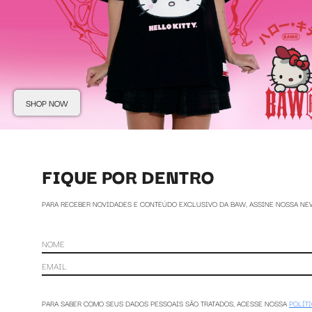
SHOP NOW
FIQUE POR DENTRO
PARA RECEBER NOVIDADES E CONTEÚDO EXCLUSIVO DA BAW, ASSINE NOSSA NE
PARA SABER COMO SEUS DADOS PESSOAIS SÃO TRATADOS, ACESSE NOSSA
POLÍT