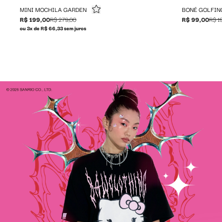
MINI MOCHILA GARDEN
BONÉ GOLFIN
R$ 199,00
R$ 279,00
R$ 99,00
R$ 1
ou 3x de R$ 66,33 sem juros