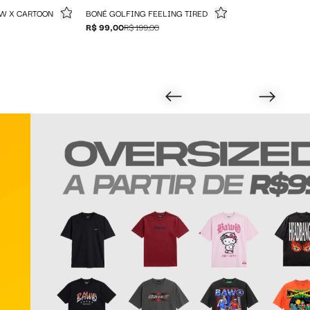
W X CARTOON
BONÉ GOLFING FEELING TIRED
R$ 99,00
R$ 199,00