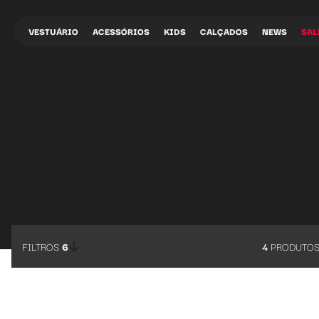
Baw Clothing | Dani soo min
VESTUÁRIO
ACESSÓRIOS
KIDS
CALÇADOS
NEWS
SAL
BAW •
DANI SOO MIN
FILTROS
6
4
PRODUTO