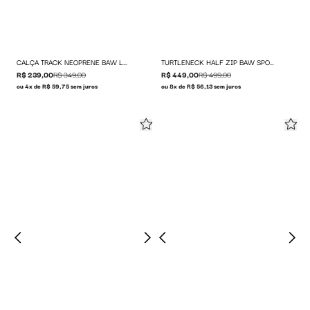
CALÇA TRACK NEOPRENE BAW LEAGUE
TURTLENECK HALF ZIP BAW SPORT ICON
R$ 239,00
R$ 349,00
R$ 449,00
R$ 499,00
ou 4x de R$ 59,75 sem juros
ou 8x de R$ 56,13 sem juros