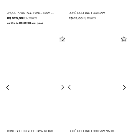
JAQUETA VINTAGE PANEL BAW LEAGUE
BONÉ GOLFING FOOTBAW
R$ 629,00
R$ 699,00
R$ 89,00
R$ 189,00
ou 10x de R$ 62,90 sem juros
BONÉ GOLFING FOOTBAW RETRO
BONÉ GOLFING FOOTBAW NATIONS