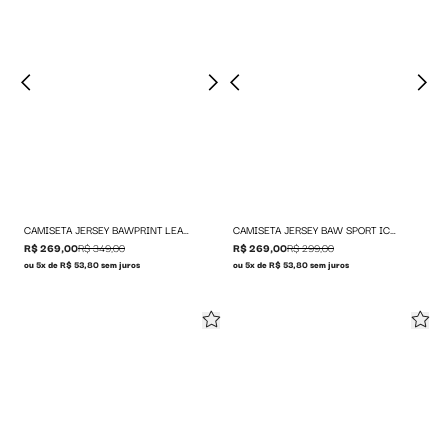
CAMISETA JERSEY BAWPRINT LEAGUE
CAMISETA JERSEY BAW SPORT ICON
R$ 269,00
R$ 349,00
R$ 269,00
R$ 299,00
ou 5x de R$ 53,80 sem juros
ou 5x de R$ 53,80 sem juros