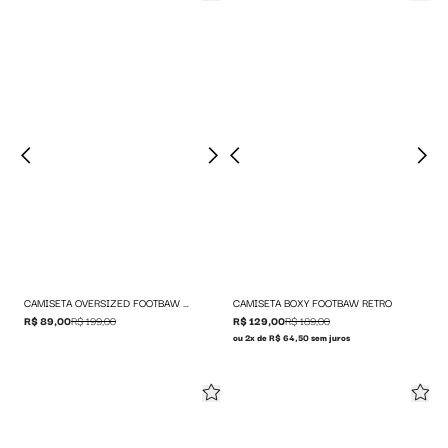
CAMISETA OVERSIZED FOOTBAW NATIONS
CAMISETA BOXY FOOTBAW RETRO
R$ 89,00
R$ 199,00
R$ 129,00
R$ 189,00
ou 2x de R$ 64,50 sem juros