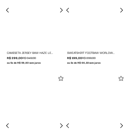
CAMISETA JERSEY BAW HAZE LEAGUE
SWEATSHIRT FOOTBAW WORLDWIDE
R$ 299,00
R$ 349,00
R$ 199,00
R$ 299,00
ou 5x de R$ 59,80 sem juros
ou 3x de R$ 66,33 sem juros