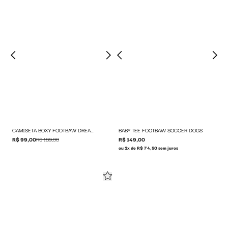
CAMISETA BOXY FOOTBAW DREAM TEAM
BABY TEE FOOTBAW SOCCER DOGS
R$ 99,00
R$ 189,00
R$ 149,00
ou 2x de R$ 74,50 sem juros