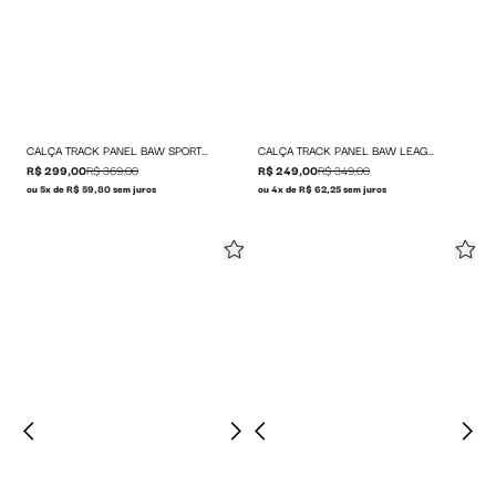
CALÇA TRACK PANEL BAW SPORT ICON
CALÇA TRACK PANEL BAW LEAGUE
R$ 299,00
R$ 369,00
R$ 249,00
R$ 349,00
ou 5x de R$ 59,80 sem juros
ou 4x de R$ 62,25 sem juros