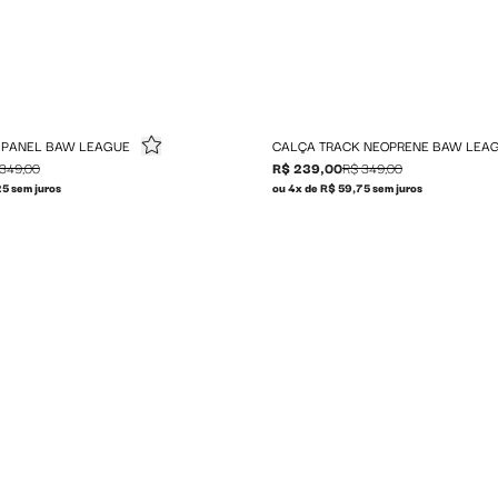
 PANEL BAW LEAGUE
CALÇA TRACK NEOPRENE BAW LEA
349,00
R$ 239,00
R$ 349,00
5 sem juros
ou 4x de R$ 59,75 sem juros