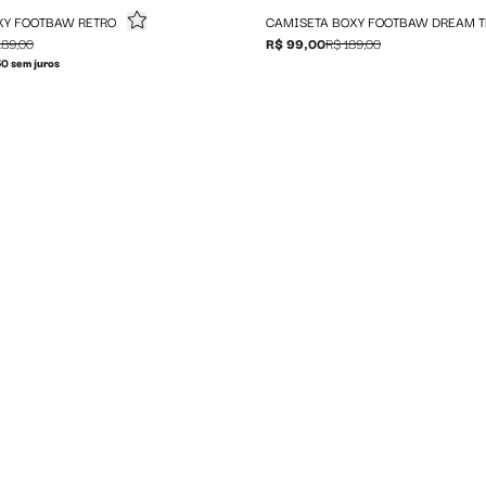
XY FOOTBAW RETRO
CAMISETA BOXY FOOTBAW DREAM 
189,00
R$ 99,00
R$ 189,00
0 sem juros