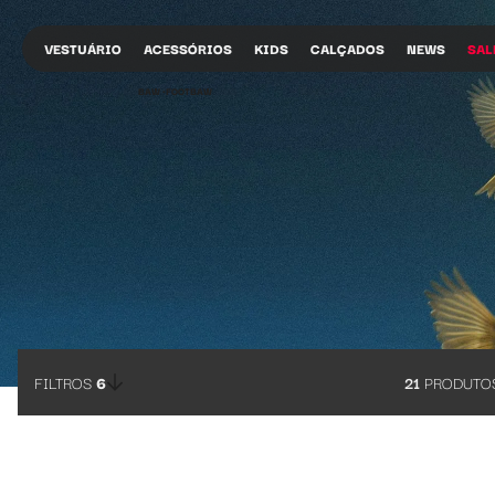
Baw Clothing | FootBaw
VESTUÁRIO
ACESSÓRIOS
KIDS
CALÇADOS
NEWS
SAL
BAW •
FOOTBAW
FILTROS
6
21
PRODUTO