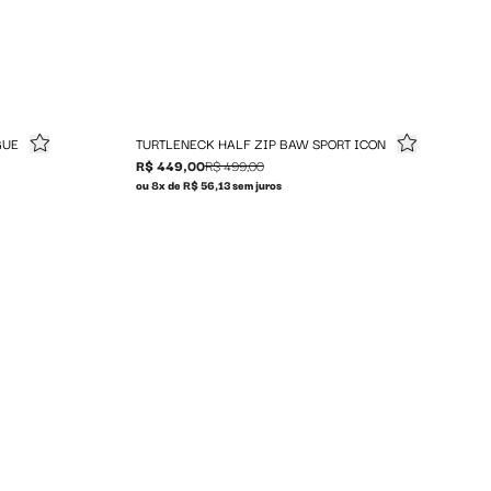
GUE
TURTLENECK HALF ZIP BAW SPORT ICON
R$ 449,00
R$ 499,00
ou 8x de R$ 56,13 sem juros