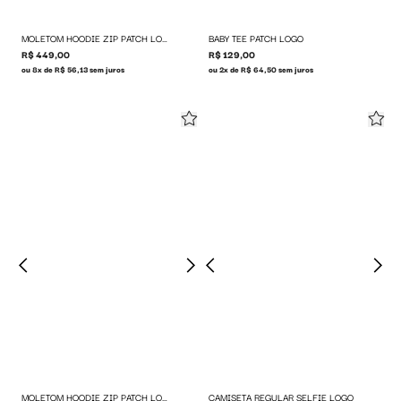
MOLETOM HOODIE ZIP PATCH LOGO
BABY TEE PATCH LOGO
R$ 449,00
R$ 129,00
ou 8x de R$ 56,13 sem juros
ou 2x de R$ 64,50 sem juros
MOLETOM HOODIE ZIP PATCH LOGO
CAMISETA REGULAR SELFIE LOGO