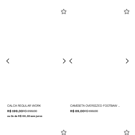
CALCA REGULAR WORK
CAMISETA OVERSIZED FOOTBAW WORLDWIDE
R$ 199,00
R$ 299,00
R$ 89,00
R$ 199,00
ou 3x de R$ 66,33 sem juros