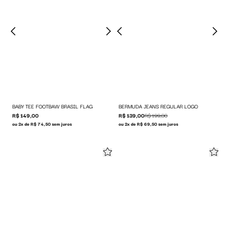
BABY TEE FOOTBAW BRASIL FLAG
BERMUDA JEANS REGULAR LOGO
R$ 149,00
R$ 139,00
R$ 199,00
ou 2x de R$ 74,50 sem juros
ou 2x de R$ 69,50 sem juros