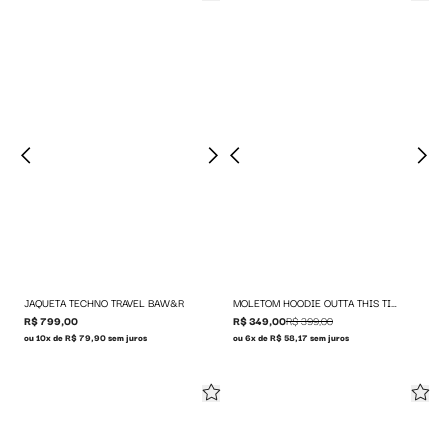
JAQUETA TECHNO TRAVEL BAW&R
MOLETOM HOODIE OUTTA THIS TIE DYE
R$ 799,00
R$ 349,00
R$ 399,00
ou 10x de R$ 79,90 sem juros
ou 6x de R$ 58,17 sem juros