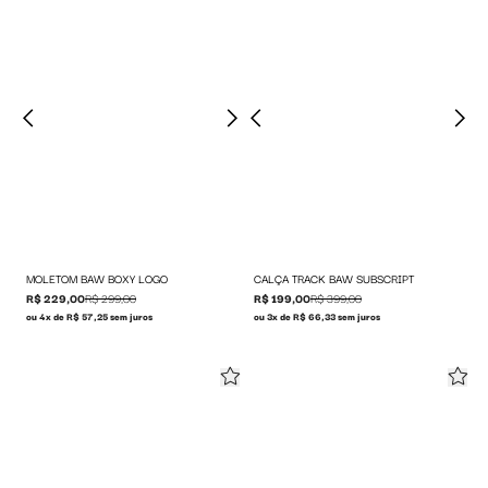
MOLETOM BAW BOXY LOGO
CALÇA TRACK BAW SUBSCRIPT
R$ 229,00
R$ 299,00
R$ 199,00
R$ 399,00
ou 4x de R$ 57,25 sem juros
ou 3x de R$ 66,33 sem juros