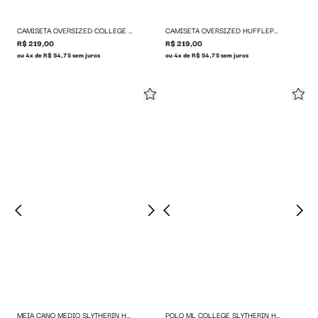
CAMISETA OVERSIZED COLLEGE HP X BAW
CAMISETA OVERSIZED HUFFLEPUFF HP X BAW
R$ 219,00
R$ 219,00
ou 4x de R$ 54,75 sem juros
ou 4x de R$ 54,75 sem juros
MEIA CANO MEDIO SLYTHERIN HP X BAW
POLO ML COLLEGE SLYTHERIN HP X BAW