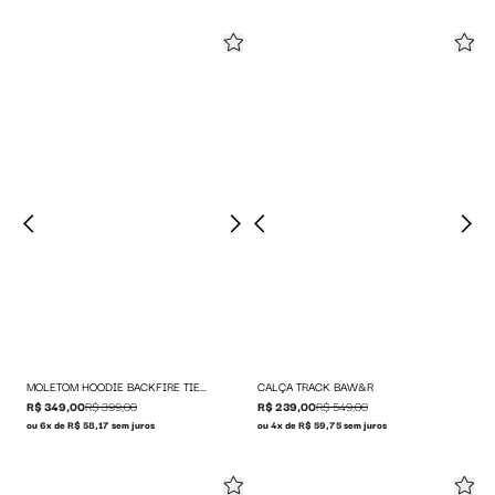
MOLETOM HOODIE BACKFIRE TIE DYE
CALÇA TRACK BAW&R
R$ 349,00
R$ 399,00
R$ 239,00
R$ 549,00
ou 6x de R$ 58,17 sem juros
ou 4x de R$ 59,75 sem juros