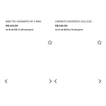
BABY TEE HOGWARTS HP X BAW
CAMISETA OVERSIZED COLLEGE HP X BAW
R$ 149,00
R$ 219,00
ou 2x de R$ 74,50 sem juros
ou 4x de R$ 54,75 sem juros