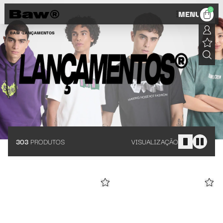
Lançamentos Baw: streetwear cheio de atitude e estilo
0
MENU
BAW •
LANÇAMENTOS
303
PRODUTOS
VISUALIZAÇÃO