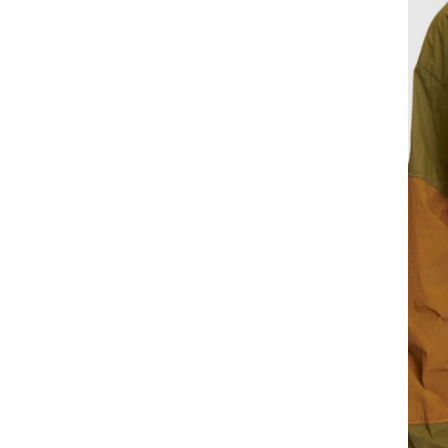
*CORES APROXIMADAS. Devido as diferentes
telas existentes, as cores podem variar de tom e
vivacidade.
*Este anúncio se refere somente a Anorak. Os
demais itens contidos na imagem, são vendidos
separadamente.
Peça da BAW Clothing criada e produzida no
Brasil.