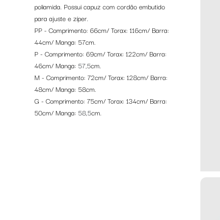
poliamida. Possui capuz com cordão embutido
para ajuste e zíper.
PP - Comprimento: 66cm/ Torax: 116cm/ Barra:
44cm/ Manga: 57cm.
P - Comprimento: 69cm/ Torax: 122cm/ Barra:
46cm/ Manga:
57,5
cm.
M - Comprimento: 72cm/ Torax: 128cm/ Barra:
48cm/ Manga: 58cm.
G - Comprimento: 75cm/ Torax: 134cm/ Barra:
50cm/ Manga:
58,5
cm.
GG - Comprimento: 78cm/ Torax: 140cm/ Barra:
52cm/ Manga: 59cm.
GGG - Comprimento: 81cm/ Torax: 146cm/
Barra: 54cm/ Manga: 60cm.
4G - Comprimento: 84cm/ Torax: 152cm/ Barra:
56cm/ Manga: 60,5cm.
Composição: 100% Poliamida.
*MEDIDAS APROXIMADAS. Variação de até
3%.