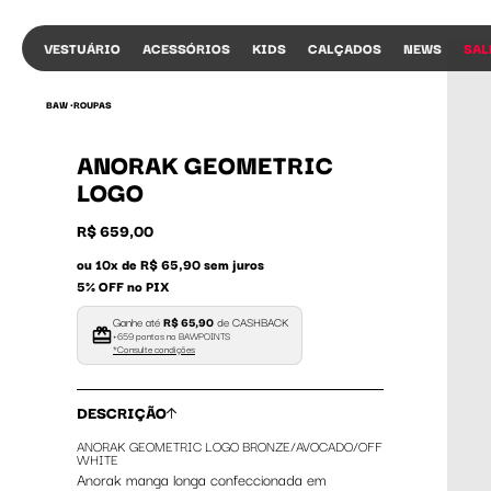
VESTUÁRIO
ACESSÓRIOS
KIDS
CALÇADOS
NEWS
SAL
BAW •
ROUPAS
ANORAK GEOMETRIC
LOGO
R$ 659,00
ou 10x de R$ 65,90 sem juros
5% OFF no PIX
Ganhe até
R$ 65,90
de CASHBACK
+659 pontos no BAWPOINTS
*Consulte condições
DESCRIÇÃO
ANORAK GEOMETRIC LOGO BRONZE/AVOCADO/OFF
WHITE
Anorak manga longa confeccionada em