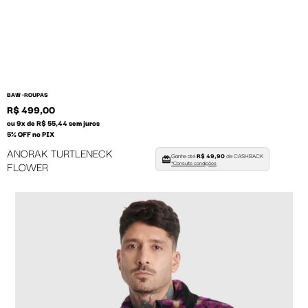
BAW •
ROUPAS
R$ 499,00
ou 9x de R$ 55,44 sem juros
5% OFF no PIX
ANORAK TURTLENECK
Ganhe até
R$ 49,90
de CASHBACK
FLOWER
*Consulte condições