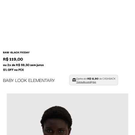
BAW •
BLACK FRIDAY
R$ 119,00
ou 2x de R$ 59,50 sem juros
5% OFF no PIX
Ganhe até
R$ 11,90
de CASHBACK
BABY LOOK ELEMENTARY
*Consulte condições