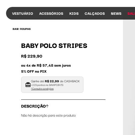
VESTUÁRIO
ACESSÓRIOS
KIDS
CALÇADOS
NEWS
SAL
BAW •
ROUPAS
BABY POLO STRIPES
R$ 229,90
ou 4x de R$ 57,48 sem juros
5% OFF no PIX
Ganhe até
R$ 22,99
de CASHBACK
+229 pontos no BAWPOINTS
*Consulte condições
DESCRIÇÃO
Não há descrição para este produto