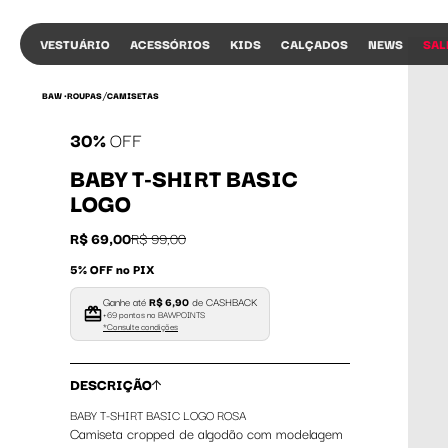
VESTUÁRIO
ACESSÓRIOS
KIDS
CALÇADOS
NEWS
SAL
/
BAW •
ROUPAS
CAMISETAS
30%
OFF
BABY T-SHIRT BASIC
LOGO
R$ 69,00
R$ 99,00
5% OFF no PIX
Ganhe até
R$ 6,90
de CASHBACK
+69 pontos no BAWPOINTS
*Consulte condições
DESCRIÇÃO
BABY T-SHIRT BASIC LOGO ROSA
Camiseta cropped de algodão com modelagem