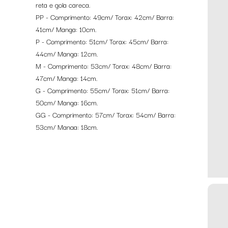
reta e gola careca.
PP - Comprimento: 49cm/ Torax: 42cm/ Barra:
41cm/ Manga: 10cm.
P - Comprimento: 51cm/ Torax: 45cm/ Barra:
44cm/ Manga: 12cm.
M - Comprimento: 53cm/ Torax: 48cm/ Barra:
47cm/ Manga: 14cm.
G - Comprimento: 55cm/ Torax: 51cm/ Barra:
50cm/ Manga: 16cm.
GG - Comprimento: 57cm/ Torax: 54cm/ Barra:
53cm/ Manga: 18cm.
GG - Comprimento: 59cm/ Torax: 57cm/ Barra:
56cm/ Manga: 20cm.
Composição: 100% Algodão
MEDIDAS APROXIMADAS. Variação de até 3%.
*CORES APROXIMADAS. Devido as diferentes
telas existentes, as cores podem variar de tom e
vivacidade.
*Este anúncio se refere somente a Camiseta. Os