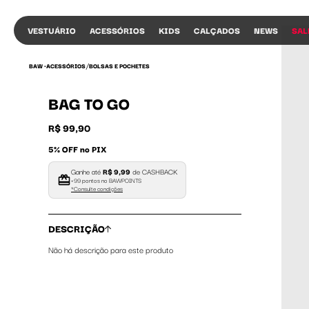
VESTUÁRIO
ACESSÓRIOS
KIDS
CALÇADOS
NEWS
SAL
/
BAW •
ACESSÓRIOS
BOLSAS E POCHETES
BAG TO GO
R$ 99,90
5% OFF no PIX
Ganhe até
R$ 9,99
de CASHBACK
+99 pontos no BAWPOINTS
*Consulte condições
DESCRIÇÃO
Não há descrição para este produto