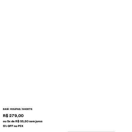
/
BAW •
ROUPAS
SHORTS
R$ 279,00
ou 5x de R$ 55,80 sem juros
5% OFF no PIX