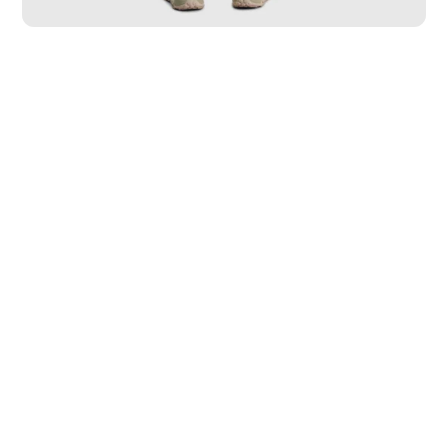
PP
P
M
G
GG
GGG