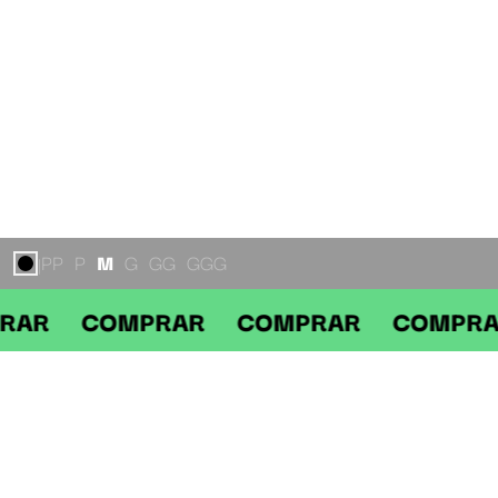
PP
P
M
G
GG
GGG
|
 COMPRAR COMPRAR COMPRAR C
DESCRIÇÃO
Não há descrição para este produto