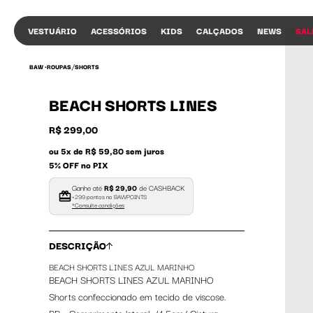
VESTUÁRIO
ACESSÓRIOS
KIDS
CALÇADOS
NEWS
SAL
/
BAW •
ROUPAS
SHORTS
BEACH SHORTS LINES
R$ 299,00
ou 5x de R$ 59,80 sem juros
5% OFF no PIX
Ganhe até
R$ 29,90
de CASHBACK
+299 pontos no BAWPOINTS
*Consulte condições
DESCRIÇÃO
BEACH SHORTS LINES AZUL MARINHO
BEACH SHORTS LINES AZUL MARINHO
Shorts confeccionado em tecido de viscose.