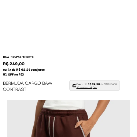
/
BAW •
ROUPAS
SHORTS
R$ 249,00
ou 4x de R$ 62,25 sem juros
5% OFF no PIX
BERMUDA CARGO BAW
Ganhe até
R$ 24,90
de CASHBACK
CONTRAST
*Consulte condições