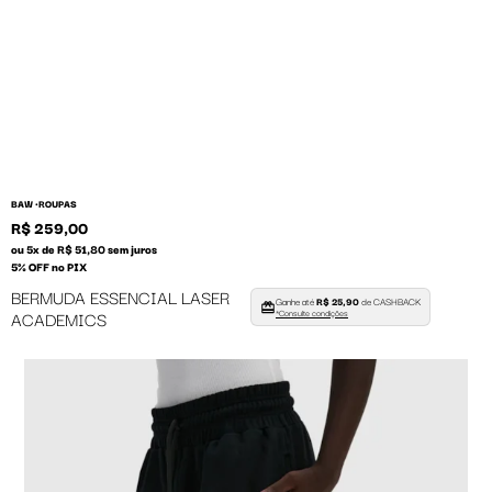
BAW •
ROUPAS
R$ 259,00
ou 5x de R$ 51,80 sem juros
5% OFF no PIX
BERMUDA ESSENCIAL LASER
Ganhe até
R$ 25,90
de CASHBACK
ACADEMICS
*Consulte condições