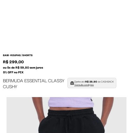
/
BAW •
ROUPAS
SHORTS
R$ 299,00
ou 5x de R$ 59,80 sem juros
5% OFF no PIX
BERMUDA ESSENTIAL CLASSY
Ganhe até
R$ 29,90
de CASHBACK
CUSHY
*Consulte condições