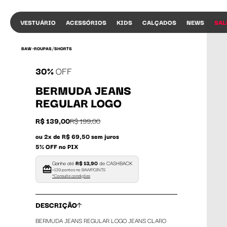
VESTUÁRIO
ACESSÓRIOS
KIDS
CALÇADOS
NEWS
SAL
/
BAW •
ROUPAS
SHORTS
30%
OFF
BERMUDA JEANS
REGULAR LOGO
R$ 139,00
R$ 199,00
ou 2x de R$ 69,50 sem juros
COMPRAR
5% OFF no PIX
Ganhe até
R$ 13,90
de CASHBACK
+139 pontos no BAWPOINTS
*Consulte condições
DESCRIÇÃO
BERMUDA JEANS REGULAR LOGO JEANS CLARO