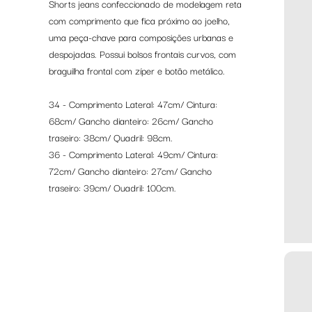
Shorts jeans confeccionado de modelagem reta
com
comprimento que fica próximo ao joelho,
uma peça-chave para composições urbanas e
despojadas. P
ossui bolsos frontais curvos, com
b
raguilha frontal com zíper e botão metálico.
34 - Comprimento Lateral: 47cm/ Cintura:
68cm/ Gancho dianteiro: 26cm/ Gancho
traseiro: 38cm/ Quadril: 98cm.
36 - Comprimento Lateral: 49cm/ Cintura:
72cm/ Gancho dianteiro: 27cm/ Gancho
traseiro: 39cm/ Quadril: 100cm.
38 - Comprimento Lateral: 51cm/ Cintura:
76cm/ Gancho dianteiro: 28cm/ Gancho
traseiro: 40cm/ Quadril: 106cm.
40 - Comprimento Lateral: 53cm/ Cintura:
80cm/ Gancho dianteiro: 29cm/ Gancho
traseiro: 41cm/ Quadril: 110cm.
42 - Comprimento Lateral: 55cm/ Cintura: