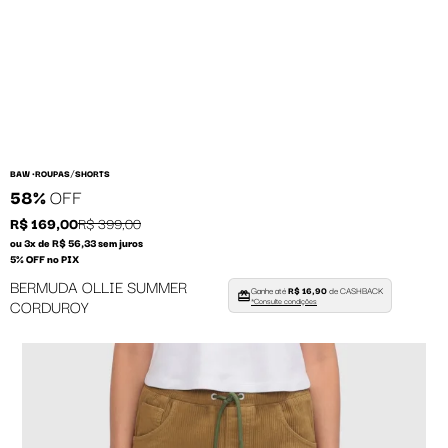
/
BAW •
ROUPAS
SHORTS
58%
OFF
R$ 169,00
R$ 399,00
ou 3x de R$ 56,33 sem juros
5% OFF no PIX
BERMUDA OLLIE SUMMER
Ganhe até
R$ 16,90
de CASHBACK
CORDUROY
*Consulte condições