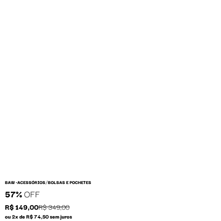
/
BAW •
ACESSÓRIOS
BOLSAS E POCHETES
57%
OFF
R$ 149,00
R$ 349,00
ou 2x de R$ 74,50 sem juros