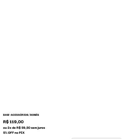
/
BAW •
ACESSÓRIOS
BONÉS
R$ 119,00
ou 2x de R$ 59,50 sem juros
5% OFF no PIX