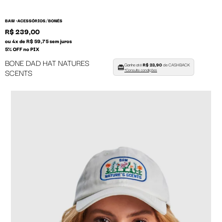
/
BAW •
ACESSÓRIOS
BONÉS
R$ 239,00
ou 4x de R$ 59,75 sem juros
5% OFF no PIX
BONE DAD HAT NATURES
Ganhe até
R$ 23,90
de CASHBACK
SCENTS
*Consulte condições