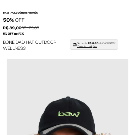
/
BAW •
ACESSÓRIOS
BONÉS
50%
OFF
R$ 89,00
R$ 179,00
5% OFF no PIX
BONE DAD HAT OUTDOOR
Ganhe até
R$ 8,90
de CASHBACK
WELLNESS
*Consulte condições