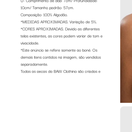
U- Comprimento de aba: 7cm/ Profundidade:
10cm/ Tamanho padrão: 57cm.
Composição: 100% Algodão.
*MEDIDAS APROXIMADAS. Variação de 5%.
*CORES APROXIMADAS. Devido as diferentes
telas existentes, as cores podem variar de tom e
vivacidade.
*Este anúncio se refere somente ao boné. Os
demais itens contidos na imagem, são vendidos
separadamente.
Todas as peças da BAW Clothing são criadas e
produzidas no Brasil.