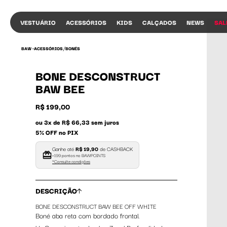
VESTUÁRIO
ACESSÓRIOS
KIDS
CALÇADOS
NEWS
SAL
/
BAW •
ACESSÓRIOS
BONÉS
BONE DESCONSTRUCT
BAW BEE
R$ 199,00
ou 3x de R$ 66,33 sem juros
5% OFF no PIX
Ganhe até
R$ 19,90
de CASHBACK
+199 pontos no BAWPOINTS
*Consulte condições
DESCRIÇÃO
BONE DESCONSTRUCT BAW BEE OFF WHITE
Boné aba reta com bordado frontal.