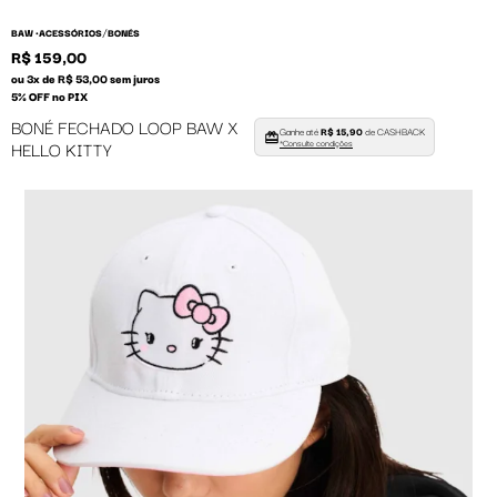
/
BAW •
ACESSÓRIOS
BONÉS
R$ 159,00
ou 3x de R$ 53,00 sem juros
5% OFF no PIX
BONÉ FECHADO LOOP BAW X
Ganhe até
R$ 15,90
de CASHBACK
HELLO KITTY
*Consulte condições