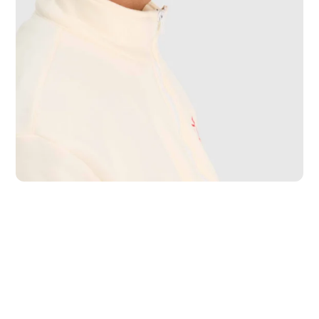
P
M
G