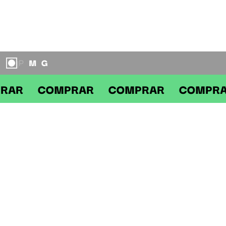
P
M
G
|
COMPRAR COMPRAR COMPRAR C
DESCRIÇÃO
BONÉ FECHADO LOOP BAW X HELLO KITTY
Boné fechado de sarja de algodão, com bordado na frente, na lateral
e traseiro, aba com interno em contraste.
Tabela de medidas:
P - Comprimento de aba: 7cm/ Profundidade: 16cm/ Tamanho
padrão: 57cm
M - Comprimento de aba: 7cm/ Profundidade: 16cm/ Tamanho