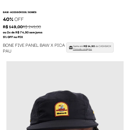
/
BAW •
ACESSÓRIOS
BONÉS
40%
OFF
R$ 149,00
R$ 249,00
ou 2x de R$ 74,50 sem juros
5% OFF no PIX
BONE FIVE PANEL BAW X PICA
Ganhe até
R$ 14,90
de CASHBACK
PAU
*Consulte condições