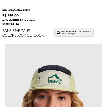
/
BAW •
ACESSÓRIOS
BONÉS
R$ 189,00
ou 3x de R$ 63,00 sem juros
5% OFF no PIX
BONE FIVE PANEL
Ganhe até
R$ 18,90
de CASHBACK
COLORBLOCK OUTDOOR
*Consulte condições