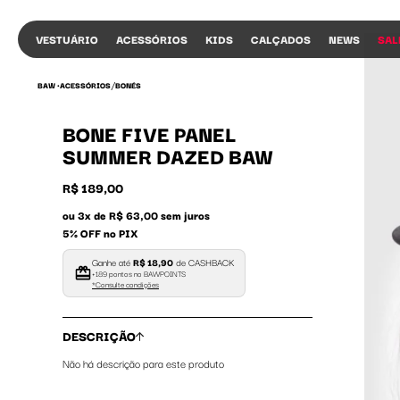
VESTUÁRIO
ACESSÓRIOS
KIDS
CALÇADOS
NEWS
SAL
/
BAW •
ACESSÓRIOS
BONÉS
BONE FIVE PANEL
SUMMER DAZED BAW
R$ 189,00
ou 3x de R$ 63,00 sem juros
5% OFF no PIX
Ganhe até
R$ 18,90
de CASHBACK
+189 pontos no BAWPOINTS
*Consulte condições
DESCRIÇÃO
Não há descrição para este produto