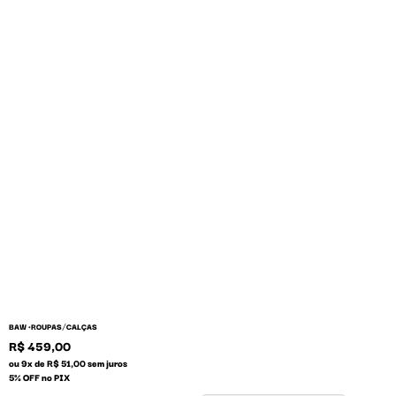
/
BAW •
ROUPAS
CALÇAS
R$ 459,00
ou 9x de R$ 51,00 sem juros
5% OFF no PIX