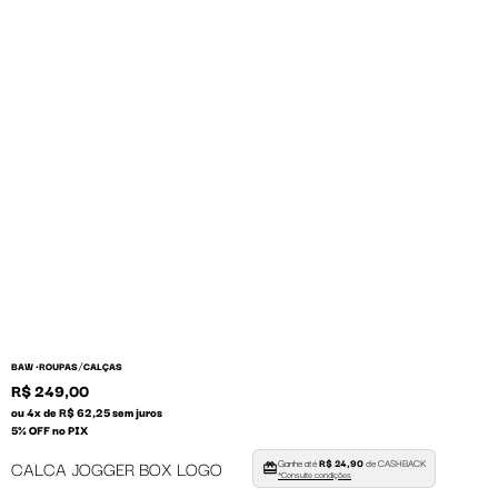
/
BAW •
ROUPAS
CALÇAS
R$ 249,00
ou 4x de R$ 62,25 sem juros
5% OFF no PIX
Ganhe até
R$ 24,90
de CASHBACK
CALCA JOGGER BOX LOGO
*Consulte condições