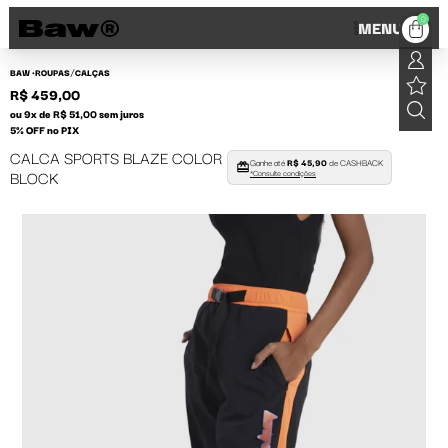
0
MENU
/
BAW •
ROUPAS
CALÇAS
R$ 459,00
ou 9x de R$ 51,00 sem juros
5% OFF no PIX
CALCA SPORTS BLAZE COLOR
Ganhe até
R$ 45,90
de CASHBACK
BLOCK
*Consulte condições