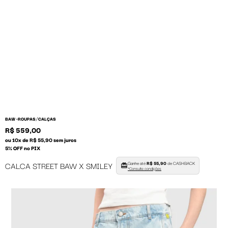
/
BAW •
ROUPAS
CALÇAS
R$ 559,00
ou 10x de R$ 55,90 sem juros
5% OFF no PIX
Ganhe até
R$ 55,90
de CASHBACK
CALCA STREET BAW X SMILEY
*Consulte condições