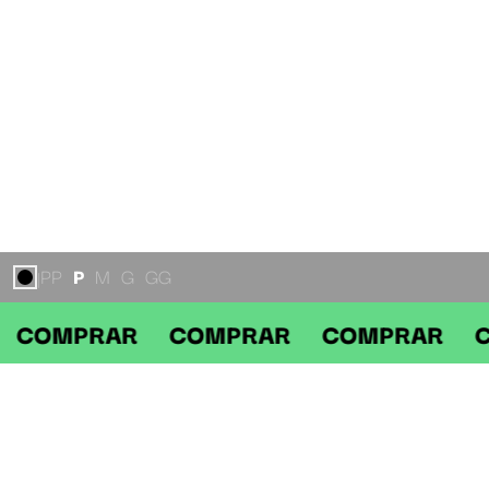
PP
P
M
G
GG
|
RAR COMPRAR COMPRAR COMPRA
DESCRIÇÃO
CALÇA TRACK PANEL BAW SPORT ICON PRETO/VINHO