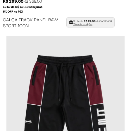
R$ 299,00
R$ 369,00
ou 5x de R$ 59,80 sem juros
5% OFF no PIX
CALÇA TRACK PANEL BAW
Ganhe até
R$ 29,90
de CASHBACK
SPORT ICON
*Consulte condições