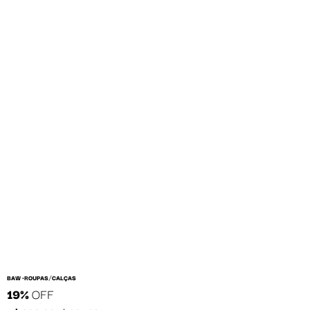
/
BAW •
ROUPAS
CALÇAS
19%
OFF