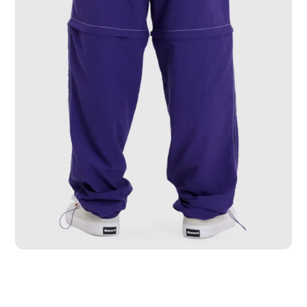
PP
P
M
G
GG
GGG