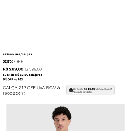
/
BAW •
ROUPAS
CALÇAS
33%
OFF
R$ 269,00
R$ 399,00
ou 5x de R$ 53,80 sem juros
5% OFF no PIX
CALÇA ZIP OFF UVA BAW &
Ganhe até
R$ 26,90
de CASHBACK
DESGOSTO
*Consulte condições