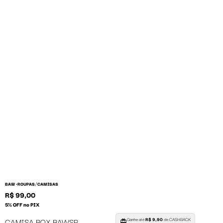
/
BAW •
ROUPAS
CAMISAS
R$ 99,00
5% OFF no PIX
Ganhe até
R$ 9,90
de CASHBACK
CAMISA BOX BAWSP