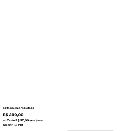
/
BAW •
ROUPAS
CAMISAS
R$ 399,00
ou 7x de R$ 57,00 sem juros
5% OFF no PIX