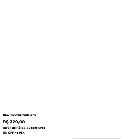
/
BAW •
ROUPAS
CAMISAS
R$ 329,00
ou 6x de R$ 54,83 sem juros
5% OFF no PIX