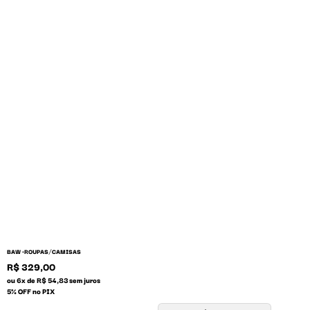
/
BAW •
ROUPAS
CAMISAS
R$ 329,00
ou 6x de R$ 54,83 sem juros
5% OFF no PIX