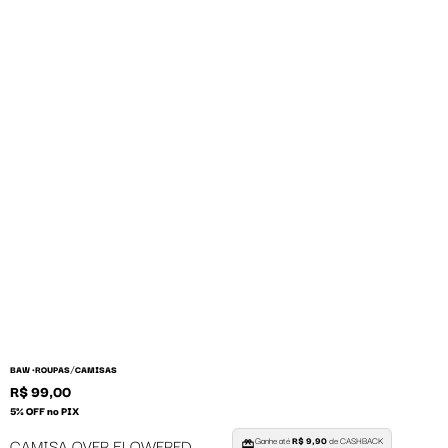
/
BAW •
ROUPAS
CAMISAS
R$ 99,00
5% OFF no PIX
Ganhe até
R$ 9,90
de CASHBACK
CAMISA OVER FLOWERED