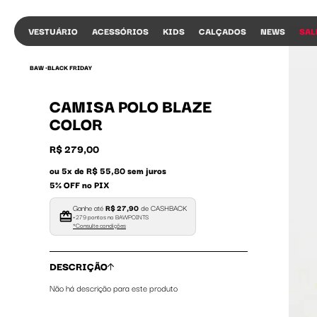
VESTUÁRIO
ACESSÓRIOS
KIDS
CALÇADOS
NEWS
SAL
BAW •
BLACK FRIDAY
CAMISA POLO BLAZE
COLOR
R$ 279,00
ou 5x de R$ 55,80 sem juros
5% OFF no PIX
Ganhe até
R$ 27,90
de CASHBACK
+279 pontos no BAWPOINTS
*Consulte condições
DESCRIÇÃO
Não há descrição para este produto