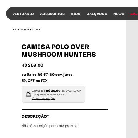
VESTUÁRIO
ACESSÓRIOS
KIDS
CALÇADOS
NEWS
SAL
BAW •
BLACK FRIDAY
CAMISA POLO OVER
MUSHROOM HUNTERS
R$ 289,00
ou 5x de R$ 57,80 sem juros
5% OFF no PIX
Ganhe até
R$ 28,90
de CASHBACK
+289 pontos no BAWPOINTS
*Consulte condições
DESCRIÇÃO
Não há descrição para este produto