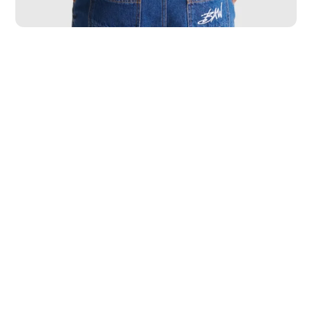
PP
P
M
G
GG
GGG