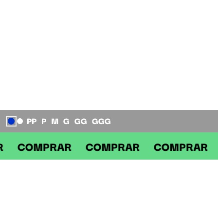
PP
P
M
G
GG
GGG
|
PRAR COMPRAR COMPRAR COMP
DESCRIÇÃO
Não há descrição para este produto