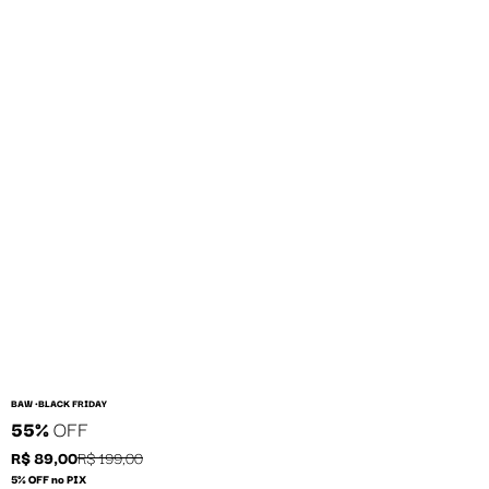
BAW •
BLACK FRIDAY
55%
OFF
R$ 89,00
R$ 199,00
5% OFF no PIX