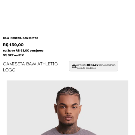
/
BAW •
ROUPAS
CAMISETAS
R$ 159,00
ou 3x de R$ 53,00 sem juros
5% OFF no PIX
CAMISETA BAW ATHLETIC
Ganhe até
R$ 15,90
de CASHBACK
LOGO
*Consulte condições