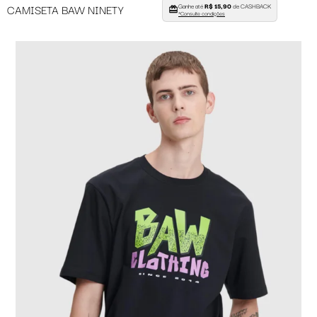
Ganhe até
R$ 15,90
de CASHBACK
CAMISETA BAW NINETY
*Consulte condições