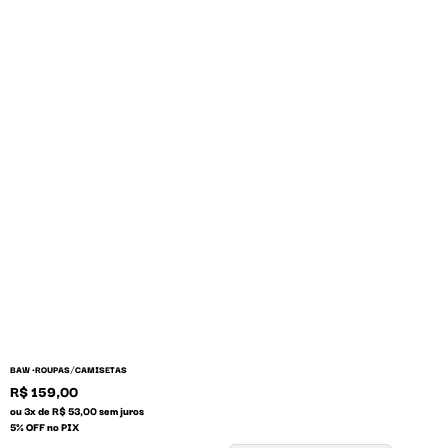
/
BAW •
ROUPAS
CAMISETAS
R$ 159,00
ou 3x de R$ 53,00 sem juros
5% OFF no PIX