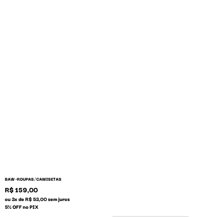
/
BAW •
ROUPAS
CAMISETAS
R$ 159,00
ou 3x de R$ 53,00 sem juros
5% OFF no PIX