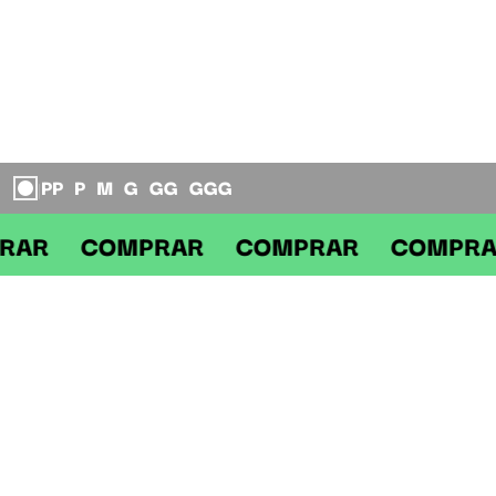
PP
P
M
G
GG
GGG
|
PRAR COMPRAR COMPRAR COMP
DESCRIÇÃO
CAMISETA BOXY FOOTBAW DREAM TEAM OFF WHITE
Camiseta Boxy BAW da linha Footbaw, com pegada esportiva inspirada
no universo do futebol e traduzida pra estética streetwear.
Confeccionada em 100% algodão com modelagem boxy — corpo mais
largo e comprimento ligeiramente reduzido — entrega uma silhueta