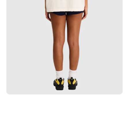
PP
P
M
G
GG
GGG