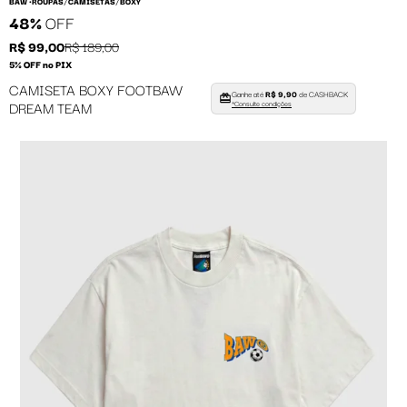
/
/
BAW •
ROUPAS
CAMISETAS
BOXY
48%
OFF
R$ 99,00
R$ 189,00
5% OFF no PIX
CAMISETA BOXY FOOTBAW
Ganhe até
R$ 9,90
de CASHBACK
DREAM TEAM
*Consulte condições