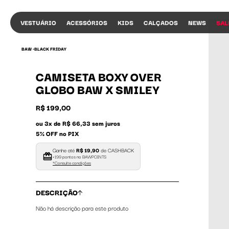
VESTUÁRIO
ACESSÓRIOS
KIDS
CALÇADOS
NEWS
SAL
BAW •
BLACK FRIDAY
CAMISETA BOXY OVER
GLOBO BAW X SMILEY
R$ 199,00
ou 3x de R$ 66,33 sem juros
5% OFF no PIX
Ganhe até
R$ 19,90
de CASHBACK
+199 pontos no BAWPOINTS
*Consulte condições
DESCRIÇÃO
Não há descrição para este produto